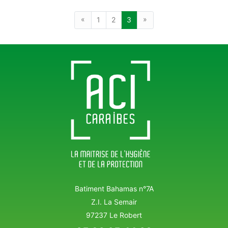
«
Previous
»
Next
1
2
3
Batiment Bahamas n°7A
Z.I. La Semair
97237 Le Robert