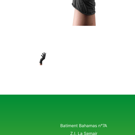
Batiment Bahamas n°7A
Z.I. La Semair