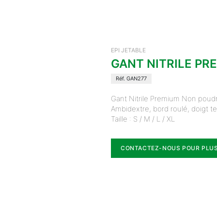
EPI JETABLE
GANT NITRILE PR
Réf. GAN277
Gant Nitrile Premium Non poudr
Ambidextre, bord roulé, doigt t
Taille : S / M / L / XL
CONTACTEZ-NOUS POUR PLUS