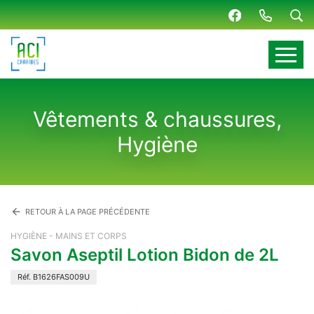
Panneau de gestion des cookies
Vêtements & chaussures,
Hygiène
arrow_back
RETOUR À LA PAGE PRÉCÉDENTE
HYGIÈNE - MAINS ET CORPS
Savon Aseptil Lotion Bidon de 2L
Réf. B1626FAS009U