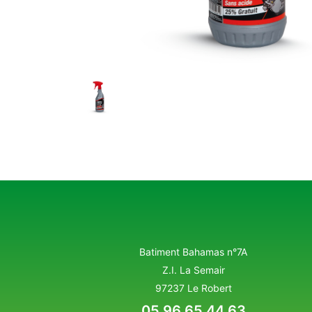
Batiment Bahamas n°7A
Z.I. La Semair
97237 Le Robert
05 96 65 44 63