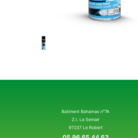
Batiment Bahamas n°7A
Z.I. La Semair
97237 Le Robert
05 96 65 44 63