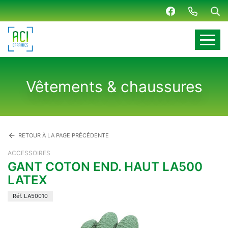
Panneau de gestion des cookies
Vêtements & chaussures
arrow_back
RETOUR À LA PAGE PRÉCÉDENTE
ACCESSOIRES
GANT COTON END. HAUT LA500
LATEX
Réf. LA50010