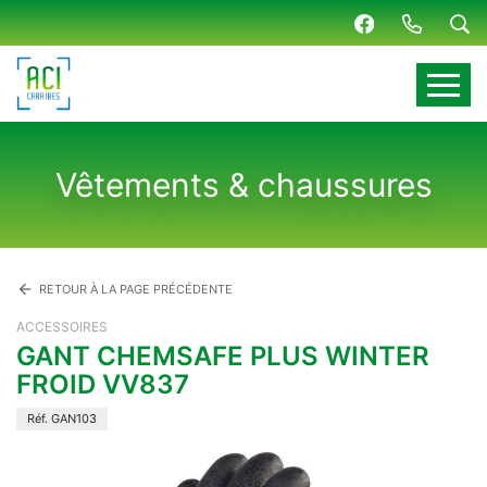
Panneau de gestion des cookies
Vêtements & chaussures
arrow_back
RETOUR À LA PAGE PRÉCÉDENTE
ACCESSOIRES
GANT CHEMSAFE PLUS WINTER
FROID VV837
Réf. GAN103