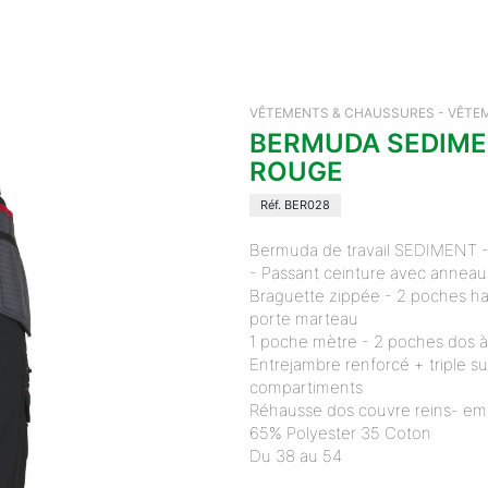
VÊTEMENTS & CHAUSSURES - VÊTEM
BERMUDA SEDIME
ROUGE
Réf. BER028
Bermuda de travail SEDIMENT - 
- Passant ceinture avec anneau
Braguette zippée - 2 poches ha
porte marteau
1 poche mètre - 2 poches dos à r
Entrejambre renforcé + triple su
compartiments
Réhausse dos couvre reins- em
65% Polyester 35 Coton
Du 38 au 54