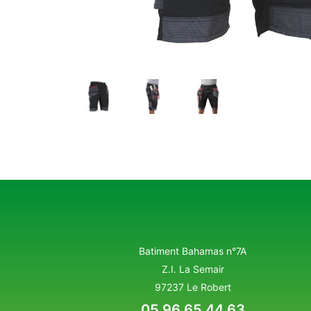
Batiment Bahamas n°7A
Z.I. La Semair
97237 Le Robert
05 96 65 44 63